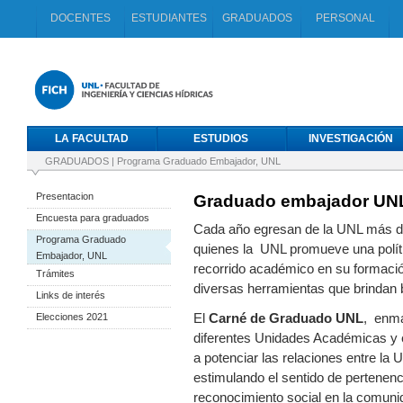
DOCENTES
ESTUDIANTES
GRADUADOS
PERSONAL
LA FACULTAD
ESTUDIOS
INVESTIGACIÓN
GRADUADOS
|
Programa Graduado Embajador, UNL
Presentacion
Graduado embajador UN
Encuesta para graduados
Cada año egresan de la UNL más de 
Programa Graduado
quienes la UNL promueve una polític
Embajador, UNL
recorrido académico en su formació
Trámites
diversas herramientas que brindan b
Links de interés
Elecciones 2021
El
Carné de Graduado UNL
, enma
diferentes Unidades Académicas y
a potenciar las relaciones entre la
estimulando el sentido de pertenenci
reconocimiento social en la comuni