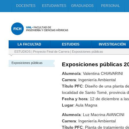
DOCENTES
ESTUDIANTES
GRADUADOS
PERSONAL
LA FACULTAD
ESTUDIOS
INVESTIGACIÓN
ESTUDIOS
|
Proyecto Final de Carrera
|
Exposiciones públicas
Exposiciones públicas
Exposiciones públicas 2
Alumno/a
: Valentina CHIAVARINI
Carrera
: Ingeniería Ambiental
Título PFC
: Diseño de una planta de
localidad de Santo Tomé, provincia 
Fecha y hora
: 12 de diciembre a la
Lugar
: Aula Magna
Alumno/a
: Luz Macrina AVANCINI
Carrera
: Ingeniería Ambiental
Título PFC
: Planta de tratamiento d