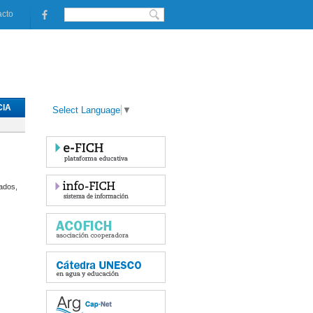
acto
IA
Select Language
▼
uados,