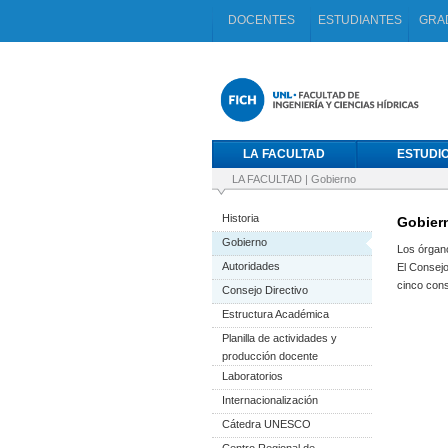
DOCENTES
ESTUDIANTES
GRA
LA FACULTAD
ESTUDI
LA FACULTAD
|
Gobierno
Historia
Gobier
Gobierno
Los órgano
Autoridades
El Consejo
cinco cons
Consejo Directivo
Estructura Académica
Planilla de actividades y
producción docente
Laboratorios
Internacionalización
Cátedra UNESCO