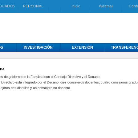
DUADOS
PERSONAL
Inicio
Webmail
Cont
OS
INVESTIGACIÓN
EXTENSIÓN
TRANSFERENC
no
s de gobierno de la Facultad son el Consejo Directivo y el Decano.
 Directivo está integrado por el Decano, diez consejeros docentes, cuatro consejeros grad
ejeros estudiantiles y un consejero no docente.