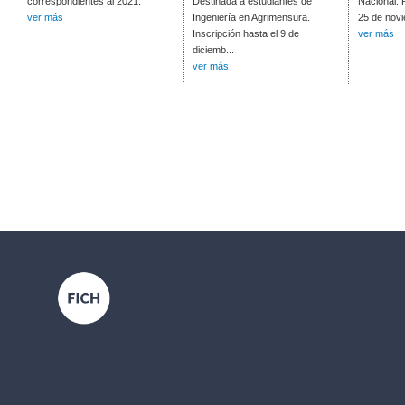
correspondientes al 2021.
Destinada a estudiantes de
Nacional. 
ver más
Ingeniería en Agrimensura.
25 de nov
Inscripción hasta el 9 de
ver más
diciemb...
ver más