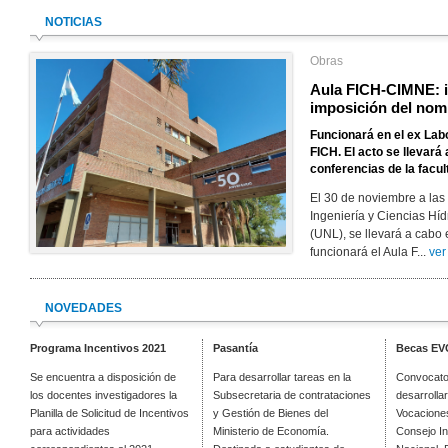
NOTICIAS
Obras
Aula FICH-CIMNE: i
imposición del nom
Funcionará en el ex Labo
FICH. El acto se llevará
conferencias de la facul
El 30 de noviembre a las 
Ingeniería y Ciencias Híd
(UNL), se llevará a cabo
funcionará el Aula F...
ver
NOVEDADES
Programa Incentivos 2021
Pasantía
Becas EV
Se encuentra a disposición de
Para desarrollar tareas en la
Convocator
los docentes investigadores la
Subsecretaria de contrataciones
desarrolla
Planilla de Solicitud de Incentivos
y Gestión de Bienes del
Vocaciones
para actividades
Ministerio de Economía.
Consejo In