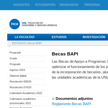
DOCENTES
ESTUDIANTES
GRADUADOS
PERSONAL
LA FACULTAD
ESTUDIOS
INVESTIGACIÓN
ESTUDIOS
|
Becas BAPI
Posgrado
Becas BAPI
Grado
Las Becas de Apoyo a Programas In
Pregrado
optimizar el funcionamiento de los 
Ingreso 2023
de la incorporación de becarios, al
Diploma digital
las unidades académicas de la UNL
Resolución 058/20
Resolución 074/20
Calendario Académico 2022
Documentos adjuntos
Calendario académico
presenciales 2021
Reglamento Becas BAPI