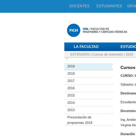
DOCENTES
ESTUDIANTES
GRA
LA FACULTAD
ESTUDI
EXTENSIÓN
|
Cursos de extensión
|
2019
2019
Cursos
2018
CURSO: In
2017
Sábados de
2016
Destinata
2015
Estudiante
2014
2013
Docentes
Presentación de
Ing. Ambie
propuestas 2018
Virginia 
Duración