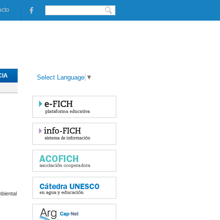
acto
IA
Select Language
▼
biental