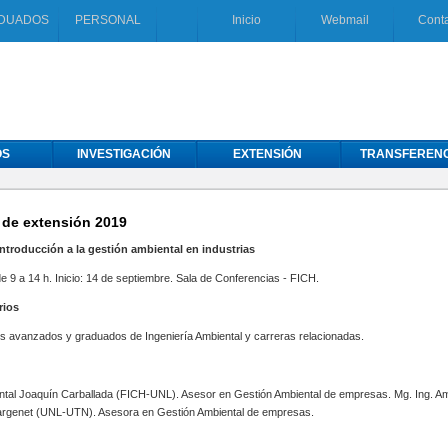
DUADOS
PERSONAL
Inicio
Webmail
Cont
OS
INVESTIGACIÓN
EXTENSIÓN
TRANSFERENC
 de extensión 2019
troducción a la gestión ambiental en industrias
 9 a 14 h. Inicio: 14 de septiembre. Sala de Conferencias - FICH.
rios
s avanzados y graduados de Ingeniería Ambiental y carreras relacionadas.
ntal Joaquín Carballada (FICH-UNL). Asesor en Gestión Ambiental de empresas. Mg. Ing. Am
Margenet (UNL-UTN). Asesora en Gestión Ambiental de empresas.