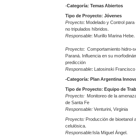
-
Categoría: Temas Abiertos
Tipo de Proyecto: Jóvenes
Proyecto
:
Modelado y Control para 
no tripulados híbridos.
Responsable
: Murillo Marina Hebe.
Proyecto
:
Comportamiento hidro-sed
Paraná. Influencia en su morfodiná
predicción
Responsable
:
Latosinski Francisco
-Categoría: Plan Argentina Inno
Tipo de Proyecto: Equipo de Tra
Proyecto:
Monitoreo de la amenaza h
de Santa Fe
Responsable:
Venturini, Virginia
Proyecto:
Producción de bioetanol a
celulósica.
Responsable:
Isla Miguel Ángel.