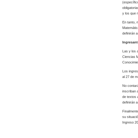
(específic
obligatori
y los que 
En tanto,
Matemática
definirán 
Ingresant
Las y los 
Ciencias M
Conocimien
Los ingres
al 27 de 
No contar
inscriban 
de textos 
definirán 
Finalmente
su situaci
Ingreso 2