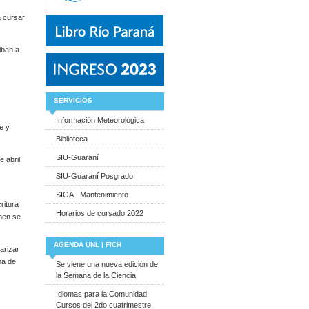
a cursar
iban a
SERVICIOS
,
Información Meteorológica
e y
Biblioteca
SIU-Guaraní
e abril
SIU-Guaraní Posgrado
SIGA - Mantenimiento
ritura
Horarios de cursado 2022
men se
AGENDA UNL | FICH
arizar
ma de
Se viene una nueva edición de
la Semana de la Ciencia
Idiomas para la Comunidad:
Cursos del 2do cuatrimestre