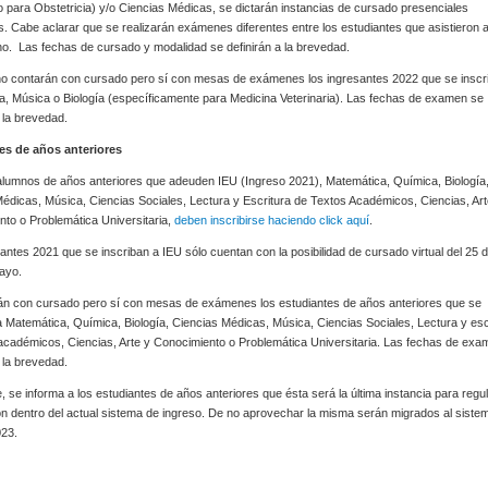
o para Obstetricia) y/o Ciencias Médicas, se dictarán instancias de cursado presenciales
as. Cabe aclarar que se realizarán exámenes diferentes entre los estudiantes que asistieron 
no. Las fechas de cursado y modalidad se definirán a la brevedad.
 no contarán con cursado pero sí con mesas de exámenes los ingresantes 2022 que se inscr
, Música o Biología (específicamente para Medicina Veterinaria). Las fechas de examen se
a la brevedad.
es de años anteriores
alumnos de años anteriores que adeuden IEU (Ingreso 2021), Matemática, Química, Biología
édicas, Música, Ciencias Sociales, Lectura y Escritura de Textos Académicos, Ciencias, Art
to o Problemática Universitaria,
deben inscribirse haciendo click aquí
.
antes 2021 que se inscriban a IEU sólo cuentan con la posibilidad de cursado virtual del 25 d
mayo.
án con cursado pero sí con mesas de exámenes los estudiantes de años anteriores que se
a Matemática, Química, Biología, Ciencias Médicas, Música, Ciencias Sociales, Lectura y esc
académicos, Ciencias, Arte y Conocimiento o Problemática Universitaria. Las fechas de exa
a la brevedad.
, se informa a los estudiantes de años anteriores que ésta será la última instancia para regul
ón dentro del actual sistema de ingreso. De no aprovechar la misma serán migrados al siste
023.