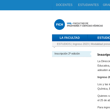
DOCENTES
ESTUDIANTES
GRA
LA FACULTAD
ESTUDI
ESTUDIOS
|
Ingreso 2023
|
Modalidad prese
Inscripción 2º edición
Inscrip
La Direcci
Educativa,
adeuden al
Ingreso 2
Los y las 
Química, 
Quienes se
el 25 de a
Para ingre