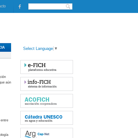
acto
IA
Select Language
▼
ción
 que aún
 entre
ología