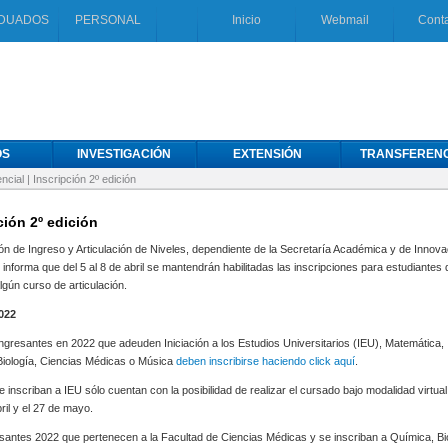
DUADOS
PERSONAL
Inicio
Webmail
Cont
OS
INVESTIGACIÓN
EXTENSIÓN
TRANSFERENC
ncial
|
Inscripción 2º edición
ción 2º edición
ón de Ingreso y Articulación de Niveles, dependiente de la Secretaría Académica y de Innova
 informa que del 5 al 8 de abril se mantendrán habilitadas las inscripciones para estudiantes
gún curso de articulación.
022
ingresantes en 2022 que adeuden Iniciación a los Estudios Universitarios (IEU), Matemática,
Biología, Ciencias Médicas o Música
deben inscribirse haciendo click aquí
.
 inscriban a IEU sólo cuentan con la posibilidad de realizar el cursado bajo modalidad virtual
bril y el 27 de mayo.
santes 2022 que pertenecen a la Facultad de Ciencias Médicas y se inscriban a Química, Bi