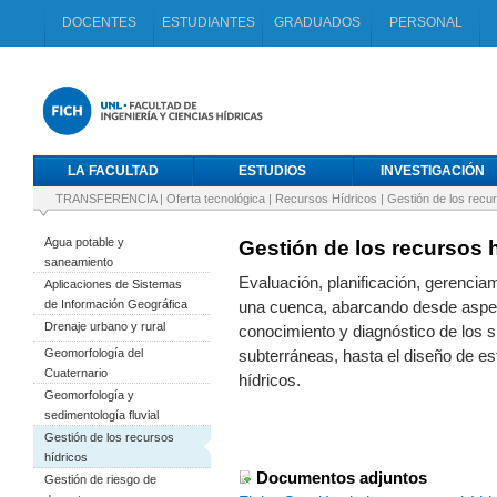
DOCENTES
ESTUDIANTES
GRADUADOS
PERSONAL
LA FACULTAD
ESTUDIOS
INVESTIGACIÓN
TRANSFERENCIA
|
Oferta tecnológica
|
Recursos Hídricos
|
Gestión de los recu
Agua potable y
Gestión de los recursos 
saneamiento
Evaluación, planificación, gerenciam
Aplicaciones de Sistemas
de Información Geográfica
una cuenca, abarcando desde aspec
Drenaje urbano y rural
conocimiento y diagnóstico de los s
Geomorfología del
subterráneas, hasta el diseño de es
Cuaternario
hídricos.
Geomorfología y
sedimentología fluvial
Gestión de los recursos
hídricos
Documentos adjuntos
Gestión de riesgo de