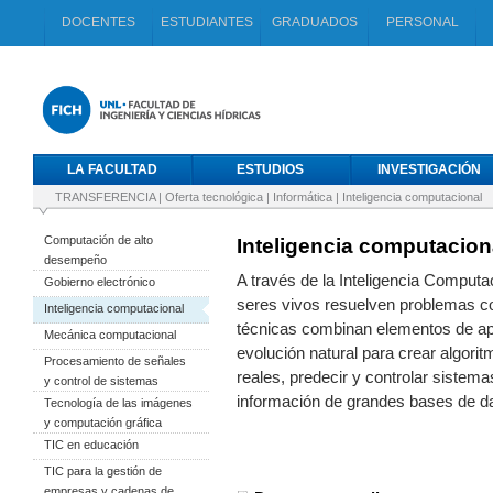
DOCENTES
ESTUDIANTES
GRADUADOS
PERSONAL
LA FACULTAD
ESTUDIOS
INVESTIGACIÓN
TRANSFERENCIA
|
Oferta tecnológica
|
Informática
|
Inteligencia computacional
Computación de alto
Inteligencia computacion
desempeño
A través de la Inteligencia Computa
Gobierno electrónico
seres vivos resuelven problemas co
Inteligencia computacional
técnicas combinan elementos de ap
Mecánica computacional
evolución natural para crear algorit
Procesamiento de señales
reales, predecir y controlar siste
y control de sistemas
información de grandes bases de da
Tecnología de las imágenes
y computación gráfica
TIC en educación
TIC para la gestión de
empresas y cadenas de