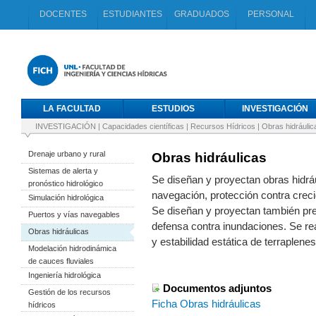
DOCENTES
ESTUDIANTES
GRADUADOS
PERSONAL
LA FACULTAD
ESTUDIOS
INVESTIGACIÓN
INVESTIGACIÓN
|
Capacidades científicas
|
Recursos Hídricos
|
Obras hidráulic
Drenaje urbano y rural
Obras hidráulicas
Sistemas de alerta y
Se diseñan y proyectan obras hidráu
pronóstico hidrológico
navegación, protección contra crec
Simulación hidrológica
Se diseñan y proyectan también pre
Puertos y vías navegables
defensa contra inundaciones. Se real
Obras hidráulicas
y estabilidad estática de terraplenes
Modelación hidrodinámica
de cauces fluviales
Ingeniería hidrológica
Documentos adjuntos
Gestión de los recursos
Ficha Obras hidráulicas
hídricos