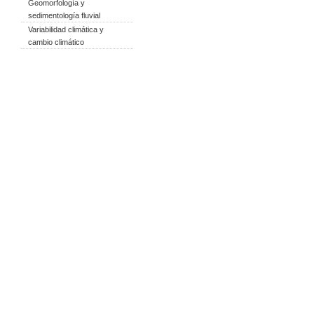
Geomorfología y
sedimentología fluvial
Variabilidad climática y
cambio climático