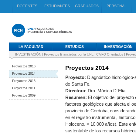
DOCENTES
ESTUDIANTES
GRADUADOS
PERSONAL
LA FACULTAD
ESTUDIOS
INVESTIGACIÓN
INVESTIGACIÓN
|
Proyectos financiados por la UNL
|
CAI+D Orientados
|
Proyec
Proyectos 2016
Proyectos 2014
Proyectos 2014
Proyecto:
Diagnóstico hidrológico-a
Proyectos 2013
de Santa Fe.
Proyectos 2011
Directora:
Dra. Mónica D´Elia.
Proyectos 2009
Resumen:
El objetivo del proyecto 
factores geológicos que afecta el oe
provincia de Córdoba, considerando
en el registro instrumental, históri
Holoceno, < 10.000 años). Este enfo
sustentable de los recursos hídricos 