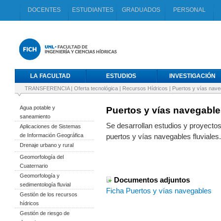
DOCENTES
ESTUDIANTES
GRADUADOS
PERSONAL
LA FACULTAD
ESTUDIOS
INVESTIGACIÓN
TRANSFERENCIA
|
Oferta tecnológica
|
Recursos Hídricos
|
Puertos y vías nave
Agua potable y
Puertos y vías navegabl
saneamiento
Se desarrollan estudios y proyectos
Aplicaciones de Sistemas
de Información Geográfica
puertos y vías navegables fluviales.
Drenaje urbano y rural
Geomorfología del
Cuaternario
Geomorfología y
Documentos adjuntos
sedimentología fluvial
Ficha Puertos y vías navegables
Gestión de los recursos
hídricos
Gestión de riesgo de