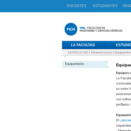
DOCENTES
ESTUDIANTES
GRA
LA FACULTAD
ESTUDI
LA FACULTAD
|
Infraestructura
|
Equipamien
Equipamiento
Equipa
Equipos d
La Faculta
construida
un motor 
posicionam
con softwa
perfilador
Equipamie
El
Laborato
requeridas
· Minimoli