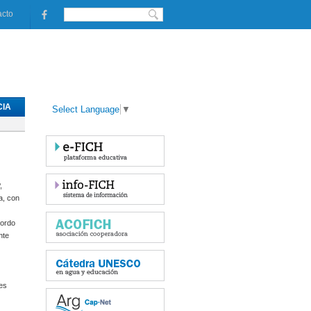
acto
IA
Select Language
▼
,
a, con
bordo
nte
es