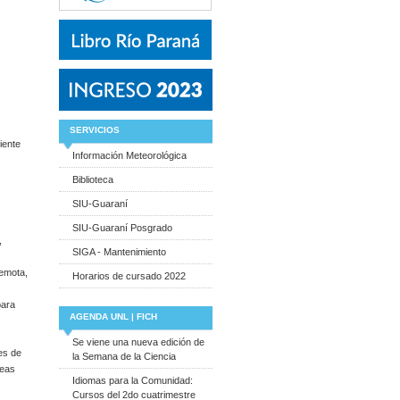
SERVICIOS
iente
Información Meteorológica
Biblioteca
SIU-Guaraní
SIU-Guaraní Posgrado
,
SIGA - Mantenimiento
remota,
Horarios de cursado 2022
para
AGENDA UNL | FICH
Se viene una nueva edición de
es de
la Semana de la Ciencia
reas
Idiomas para la Comunidad:
Cursos del 2do cuatrimestre