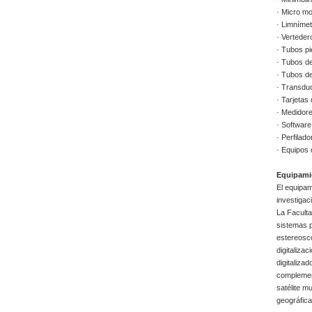
· Micro mol
· Limníme
· Verteder
· Tubos p
· Tubos de
· Tubos de
· Transduc
· Tarjetas
· Medidore
· Software
· Perfilado
· Equipos 
Equipamie
El equipam
investigac
La Faculta
sistemas p
estereosco
digitaliza
digitaliza
complement
satélite m
geográfica