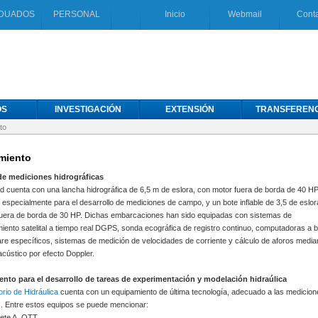
DUADOS
PERSONAL
Inicio
Webmail
Cont
OS
INVESTIGACIÓN
EXTENSIÓN
TRANSFERENC
to
miento
e mediciones hidrográficas
d cuenta con una lancha hidrográfica de 6,5 m de eslora, con motor fuera de borda de 40 HP
 especialmente para el desarrollo de mediciones de campo, y un bote inflable de 3,5 de eslor
fuera de borda de 30 HP. Dichas embarcaciones han sido equipadas con sistemas de
iento satelital a tiempo real DGPS, sonda ecográfica de registro continuo, computadoras a 
re específicos, sistemas de medición de velocidades de corriente y cálculo de aforos media
 acústico por efecto Doppler.
nto para el desarrollo de tareas de experimentación y modelación hidraúlica
rio de Hidráulica
cuenta con un equipamiento de última tecnología, adecuado a las medicion
. Entre estos equipos se puede mencionar:
nete A. OTT