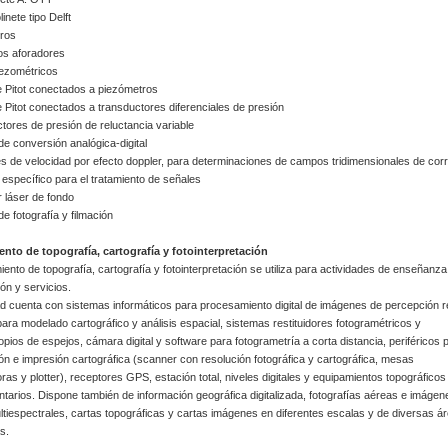
inete tipo Delft
tros
os aforadores
iezométricos
 Pitot conectados a piezómetros
 Pitot conectados a transductores diferenciales de presión
tores de presión de reluctancia variable
 de conversión analógica-digital
s de velocidad por efecto doppler, para determinaciones de campos tridimensionales de corr
 específico para el tratamiento de señales
r láser de fondo
de fotografía y filmación
nto de topografía, cartografía y fotointerpretación
iento de topografía, cartografía y fotointerpretación se utiliza para actividades de enseñanza
ión y servicios.
d cuenta con sistemas informáticos para procesamiento digital de imágenes de percepción 
ara modelado cartográfico y análisis espacial, sistemas restituidores fotogramétricos y
pios de espejos, cámara digital y software para fotogrametría a corta distancia, periféricos 
ción e impresión cartográfica (scanner con resolución fotográfica y cartográfica, mesas
doras y plotter), receptores GPS, estación total, niveles digitales y equipamientos topográficos
arios. Dispone también de información geográfica digitalizada, fotografías aéreas e imágen
ultiespectrales, cartas topográficas y cartas imágenes en diferentes escalas y de diversas á
s.