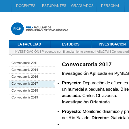
DOCENTES
ESTUDIANTES
GRADUADOS
PERSONAL
LA FACULTAD
ESTUDIOS
INVESTIGACIÓN
INVESTIGACIÓN
|
Proyectos con financiamiento externo
|
ASaCTeI
|
Convocatori
Convocatoria 2011
Convocatoria 2017
Convocatoria 2014
Investigación Aplicada en PyMES
Convocatoria 2016
Proyecto:
Depuración de efluentes 
Convocatoria 2017
un humedal a pequeña escala.
Dire
Convocatoria 2018
asociada:
Carlos Chiavassa.
Convocatoria 2019
Investigación Orientada
Proyecto:
Monitoreo dinámico y pred
del Río Salado
. Director:
Gabriela 