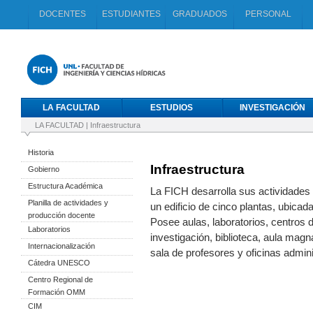
DOCENTES
ESTUDIANTES
GRADUADOS
PERSONAL
LA FACULTAD
ESTUDIOS
INVESTIGACIÓN
LA FACULTAD
|
Infraestructura
Historia
Infraestructura
Gobierno
Estructura Académica
La FICH desarrolla sus actividades
Planilla de actividades y
un edificio de cinco plantas, ubicad
producción docente
Posee aulas, laboratorios, centros 
Laboratorios
investigación, biblioteca, aula magn
Internacionalización
sala de profesores y oficinas admini
Cátedra UNESCO
Centro Regional de
Formación OMM
CIM