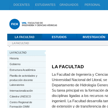
DOCENTES
ESTUDIANTES
GRADUADOS
PERSONAL
LA FACULTAD
ESTUDIOS
INVESTIGACIÓN
LA FACULTAD
LA FACULTAD
Historia
Gobierno
LA FACULTAD
Estructura Académica
La Facultad de Ingeniería y Ciencia
Planilla de actividades y
Universidad Nacional del Litoral, se 
producción docente
Departamento de Hidrología General
Laboratorios
Su tarea principal es la formación
Internacionalización
disciplinas ligadas a los recursos n
Cátedra UNESCO
ingenieril. La Facultad desarrolla t
Centro Regional de
de extensión y de transferencia de 
Formación OMM