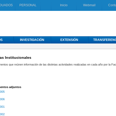
DUADOS
PERSONAL
Inicio
Webmail
Cont
OS
INVESTIGACIÓN
EXTENSIÓN
TRANSFERENC
s Institucionales
ntos que reúnen información de las distintas actividades realizadas en cada año por la Fac
ntos adjuntos
2005
2006
2001
2002