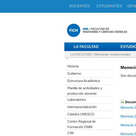
DOCENTES
ESTUDIANTES
GRA
LA FACULTAD
ESTUDI
LA FACULTAD
|
Memorias Institucionales
Historia
Memoria
Gobierno
Son docume
Estructura Académica
Planilla de actividades y
producción docente
Laboratorios
Docume
Internacionalización
Memoria 
Cátedra UNESCO
Memoria 
Centro Regional de
Memoria 
Formación OMM
CIM
Memoria 