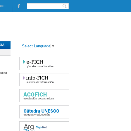
acto
IA
Select Language
▼
ultad.