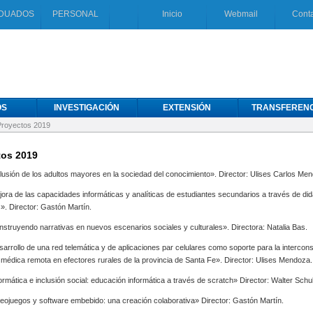
DUADOS
PERSONAL
Inicio
Webmail
Cont
OS
INVESTIGACIÓN
EXTENSIÓN
TRANSFERENC
Proyectos 2019
tos 2019
lusión de los adultos mayores en la sociedad del conocimiento». Director: Ulises Carlos Me
ora de las capacidades informáticas y analíticas de estudiantes secundarios a través de did
». Director: Gastón Martín.
struyendo narrativas en nuevos escenarios sociales y culturales». Directora: Natalia Bas.
arrollo de una red telemática y de aplicaciones par celulares como soporte para la intercons
 médica remota en efectores rurales de la provincia de Santa Fe». Director: Ulises Mendoza.
ormática e inclusión social: educación informática a través de scratch» Director: Walter Schul
eojuegos y software embebido: una creación colaborativa» Director: Gastón Martín.