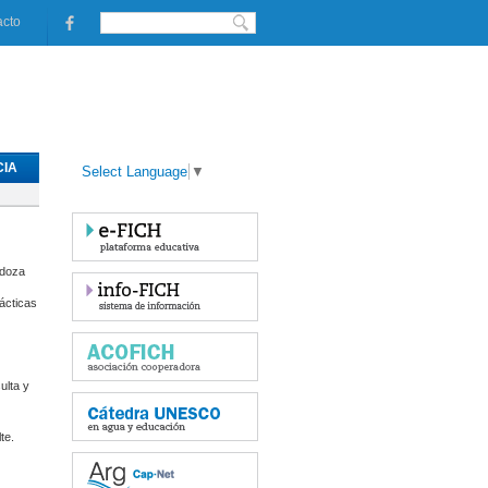
acto
IA
Select Language
▼
ndoza
ácticas
ulta y
te.