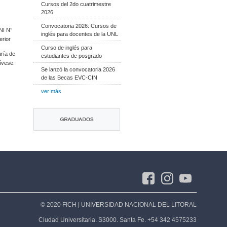
Cursos del 2do cuatrimestre
2026
Convocatoria 2026: Cursos de
NI N°
inglés para docentes de la UNL
erior
Curso de inglés para
ría de
estudiantes de posgrado
ívese.
Se lanzó la convocatoria 2026
de las Becas EVC-CIN
ver más
© 2020 FICH | UNIVERSIDAD NACIONAL DEL LITORAL
Ciudad Universitaria. S3000. Santa Fe. +54 342 4575233