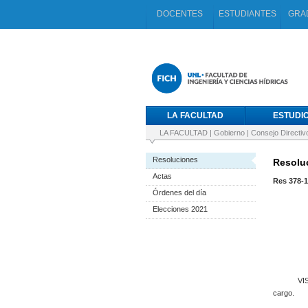
DOCENTES
ESTUDIANTES
GRA
LA FACULTAD
ESTUDI
LA FACULTAD
|
Gobierno
|
Consejo Directiv
Resoluciones
Resoluc
Actas
Res 378-
Órdenes del día
Elecciones 2021
VISTO el 
cargo.