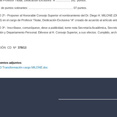
 Profesor Titular, Dedicación Exclusiva “A”.................. 161 puntos.
ia: de puntos sobrantes: ..……………………….…………….. 07 puntos.
2º.- Proponer al Honorable Consejo Superior el nombramiento del Dr. Diego H. MILONE (D
) en el cargo de Profesor Titular, Dedicación Exclusiva “A” creado de acuerdo al artículo ant
3º.- Inscríbase, comuníquese, dese a publicidad, tome nota Secretaría Académica, Secreta
ón y Departamento Personal. Elévese al H. Consejo Superior, a sus efectos. Cumplido, arch
CIÓN CD Nº
378/13
ntos adjuntos
3 Transformación cargo MILONE.doc