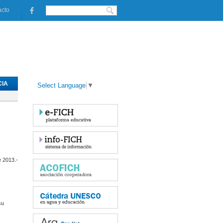
acto
IA
Select Language
▼
 2013.-
su