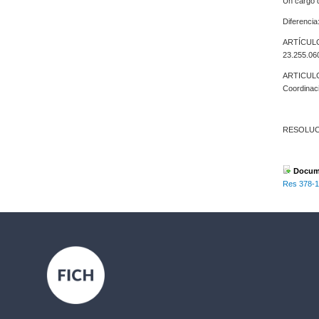
Un cargo de
Diferenc
ARTÍCULO 
23.255.060
ARTICULO 
Coordinaci
RESOLU
Docume
Res 378-1