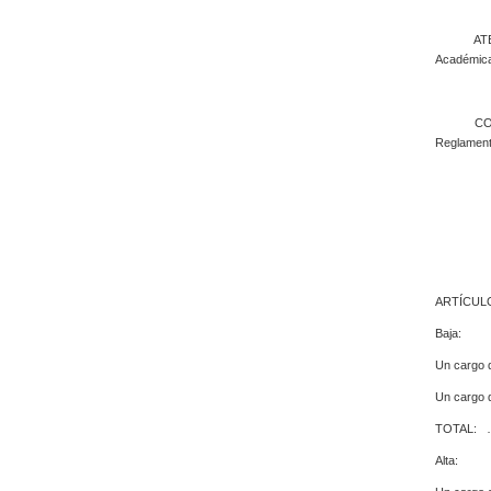
ATENTO a 
Académica
CONSIDER
Reglament
ARTÍCULO 1
Baja:
Un cargo de
Un cargo 
TOTAL:
Alta: