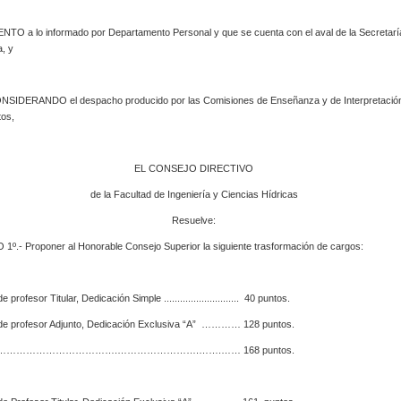
lo informado por Departamento Personal y que se cuenta con el aval de la Secretarí
, y
ANDO el despacho producido por las Comisiones de Enseñanza y de Interpretació
os,
EL CONSEJO DIRECTIVO
de la Facultad de Ingeniería y Ciencias Hídricas
Resuelve:
º.- Proponer al Honorable Consejo Superior la siguiente trasformación de cargos:
 profesor Titular, Dedicación Simple ............................ 40 puntos.
de profesor Adjunto, Dedicación Exclusiva “A” ………… 128 puntos.
 ……………………………….…………………….…….…… 168 puntos.