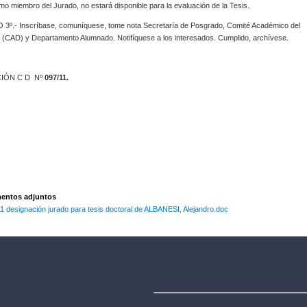
o miembro del Jurado, no estará disponible para la evaluación de la Tesis.
3º.- Inscríbase, comuníquese, tome nota Secretaría de Posgrado, Comité Académico del
 (CAD) y Departamento Alumnado. Notifíquese a los interesados. Cumplido, archívese.
IÓN C D Nº
097/11.
ntos adjuntos
 designación jurado para tesis doctoral de ALBANESI, Alejandro.doc