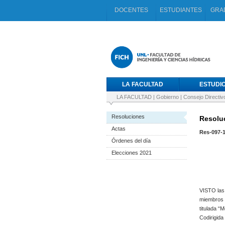
DOCENTES
ESTUDIANTES
GRA
LA FACULTAD
ESTUDI
LA FACULTAD
|
Gobierno
|
Consejo Directiv
Resoluciones
Resoluc
Actas
Res-097-1
Órdenes del día
Elecciones 2021
VISTO las 
miembros d
titulada “
Codirigida