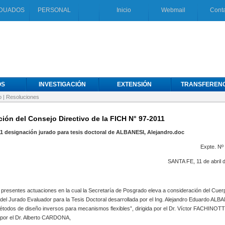
DUADOS
PERSONAL
Inicio
Webmail
Cont
OS
INVESTIGACIÓN
EXTENSIÓN
TRANSFERENC
o
|
Resoluciones
ión del Consejo Directivo de la FICH N° 97-2011
1 designación jurado para tesis doctoral de ALBANESI, Alejandro.doc
Expte. Nº
SANTA FE, 11 de abril 
presentes actuaciones en la cual la Secretaría de Posgrado eleva a consideración del Cuerp
el Jurado Evaluador para la Tesis Doctoral desarrollada por el Ing. Alejandro Eduardo ALB
Métodos de diseño inversos para mecanismos flexibles”, dirigida por el Dr. Víctor FACHINOTT
 por el Dr. Alberto CARDONA,