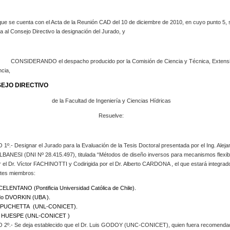
e se cuenta con el Acta de la Reunión CAD del 10 de diciembre de 2010, en cuyo punto 5, 
 al Consejo Directivo la designación del Jurado, y
ANDO el despacho producido por la Comisión de Ciencia y Técnica, Extensi
cia,
EJO DIRECTIVO
de la Facultad de Ingeniería y Ciencias Hídricas
Resuelve:
º.- Designar el Jurado para la Evaluación de la Tesis Doctoral presentada por el Ing. Aleja
BANESI (DNI Nº 28.415.497), titulada “Métodos de diseño inversos para mecanismos flexib
or el Dr. Víctor FACHINOTTI y Codirigida por el Dr. Alberto CARDONA , el que estará integrad
ntes miembros:
CELENTANO (Pontificia Universidad Católica de Chile).
do DVORKIN (UBA ).
ín PUCHETTA (UNL-CONICET).
do HUESPE (UNL-CONICET )
2º.- Se deja establecido que el Dr. Luis GODOY (UNC-CONICET), quien fuera recomenda