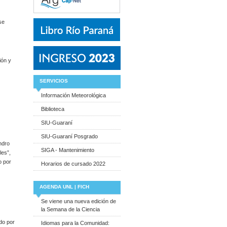
se
ón y
SERVICIOS
Información Meteorológica
Biblioteca
SIU-Guaraní
SIU-Guaraní Posgrado
ndro
SIGA - Mantenimiento
les”,
o por
Horarios de cursado 2022
AGENDA UNL | FICH
Se viene una nueva edición de
la Semana de la Ciencia
do por
Idiomas para la Comunidad: