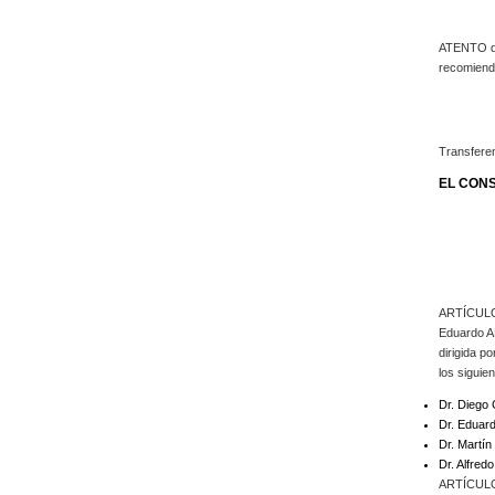
ATENTO qu
recomienda
CONSIDER
Transferen
EL CONS
ARTÍCULO 1
Eduardo AL
dirigida p
los siguie
Dr. Diego 
Dr. Eduar
Dr. Mart
Dr. Alfre
ARTÍCULO 