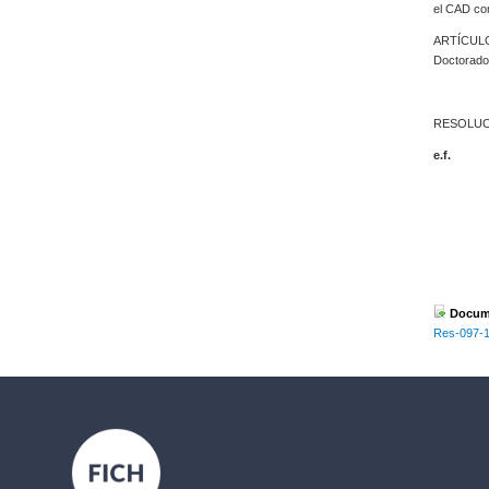
el CAD com
ARTÍCULO 
Doctorado
RESOLUC
e.f.
Docume
Res-097-11