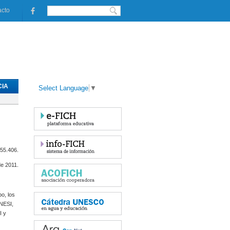
acto
IA
Select Language
▼
 55.406.
de 2011.
o, los
ANESI,
I y