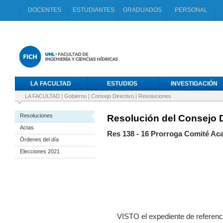
DOCENTES
ESTUDIANTES
GRADUADOS
PERSONAL
LA FACULTAD
ESTUDIOS
INVESTIGACIÓN
LA FACULTAD
|
Gobierno
|
Consejo Directivo
|
Resoluciones
Resoluciones
Resolución del Consejo D
Actas
Res 138 - 16 Prorroga Comité A
Órdenes del día
Elecciones 2021
VISTO el expediente de referencia