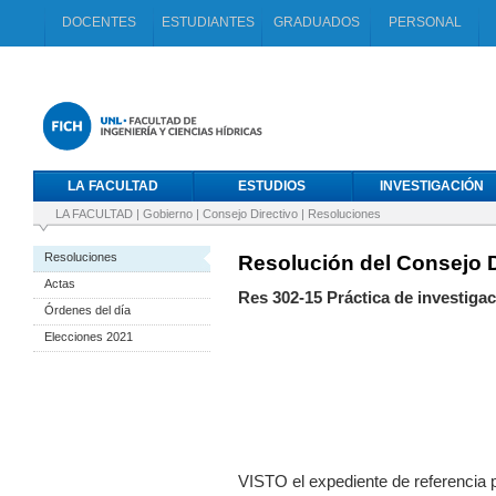
DOCENTES
ESTUDIANTES
GRADUADOS
PERSONAL
LA FACULTAD
ESTUDIOS
INVESTIGACIÓN
LA FACULTAD
|
Gobierno
|
Consejo Directivo
|
Resoluciones
Resoluciones
Resolución del Consejo D
Actas
Res 302-15 Práctica de investigac
Órdenes del día
Elecciones 2021
VISTO el expediente de referencia p