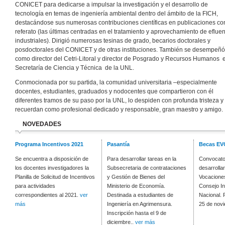
CONICET para dedicarse a impulsar la investigación y el desarrollo de
tecnología en temas de ingeniería ambiental dentro del ámbito de la FICH,
destacándose sus numerosas contribuciones científicas en publicaciones co
referato (las últimas centradas en el tratamiento y aprovechamiento de eflue
industriales). Dirigió numerosas tesinas de grado, becarios doctorales y
posdoctorales del CONICET y de otras instituciones. También se desempeñó
como director del Cetri-Litoral y director de Posgrado y Recursos Humanos
Secretaría de Ciencia y Técnica
de la UNL.
Conmocionada por su partida, la comunidad universitaria –especialmente
docentes, estudiantes, graduados y nodocentes que compartieron con él
diferentes tramos de su paso por la UNL, lo despiden con profunda tristeza y 
recuerdan como profesional dedicado y responsable, gran maestro y amigo.
NOVEDADES
Programa Incentivos 2021
Pasantía
Becas EV
Se encuentra a disposición de
Para desarrollar tareas en la
Convocator
los docentes investigadores la
Subsecretaria de contrataciones
desarrolla
Planilla de Solicitud de Incentivos
y Gestión de Bienes del
Vocaciones
para actividades
Ministerio de Economía.
Consejo In
correspondientes al 2021.
ver
Destinada a estudiantes de
Nacional. 
más
Ingeniería en Agrimensura.
25 de nov
Inscripción hasta el 9 de
diciembre..
ver más