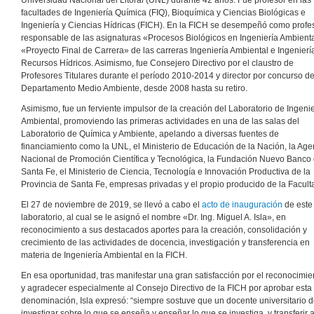
Universidad Nacional del Litoral (UNL) durante 42 años. Fue profesor en las
facultades de Ingeniería Química (FIQ), Bioquímica y Ciencias Biológicas e
Ingeniería y Ciencias Hídricas (FICH). En la FICH se desempeñó como profe
responsable de las asignaturas «Procesos Biológicos en Ingeniería Ambienta
«Proyecto Final de Carrera» de las carreras Ingeniería Ambiental e Ingenierí
Recursos Hídricos. Asimismo, fue Consejero Directivo por el claustro de
Profesores Titulares durante el período 2010-2014 y director por concurso de
Departamento Medio Ambiente, desde 2008 hasta su retiro.
Asimismo, fue un ferviente impulsor de la creación del Laboratorio de Ingenie
Ambiental, promoviendo las primeras actividades en una de las salas del
Laboratorio de Química y Ambiente, apelando a diversas fuentes de
financiamiento como la UNL, el Ministerio de Educación de la Nación, la Age
Nacional de Promoción Científica y Tecnológica, la Fundación Nuevo Banco
Santa Fe, el Ministerio de Ciencia, Tecnología e Innovación Productiva de la
Provincia de Santa Fe, empresas privadas y el propio producido de la Facult
El 27 de noviembre de 2019, se llevó a cabo el
acto de inauguración
de este
laboratorio, al cual se le asignó el nombre «Dr. Ing. Miguel A. Isla», en
reconocimiento a sus destacados aportes para la creación, consolidación y
crecimiento de las actividades de docencia, investigación y transferencia en
materia de Ingeniería Ambiental en la FICH.
En esa oportunidad, tras manifestar una gran satisfacción por el reconocimie
y agradecer especialmente al Consejo Directivo de la FICH por aprobar esta
denominación, Isla expresó: “siempre sostuve que un docente universitario 
investigar sobre lo que se enseña y enseñar lo que se investiga, y transferir a